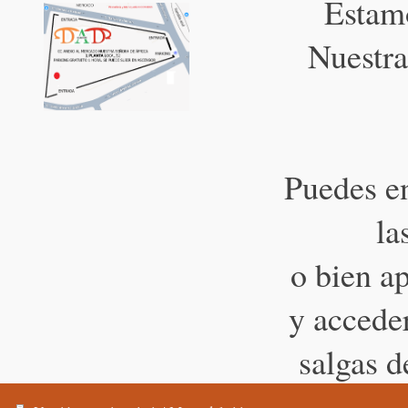
Estam
Nuestra
Puedes en
la
o bien a
y acceder
salgas d