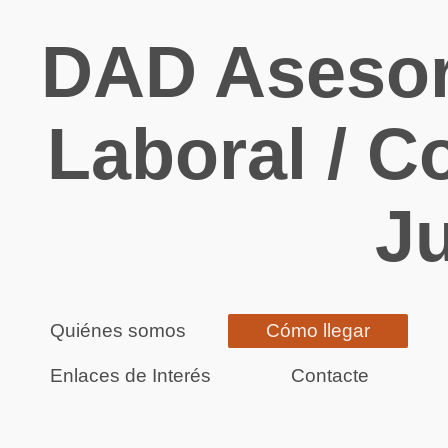
DAD Asesore
Laboral / Co
Ju
Quiénes somos
Cómo llegar
Enlaces de Interés
Contacte