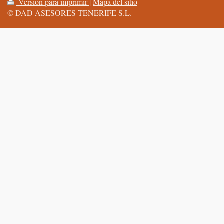
Versión para imprimir
|
Mapa del sitio
© DAD ASESORES TENERIFE S.L.